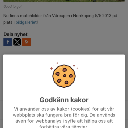
Good to go!
Nu finns matchbilder från Vårcupen i Norrköping 5/5 2013 på
plats i
bildgalleriet
!
Dela nyhet
Kommentarer
Tidigare nyheter
Godkänn kakor
Winter training 2014
Vi använder oss av kakor (cookies) för att vår
22 jan 2014
0
webbplats ska fungera bra för dig. De används
även för webbanalys i syfte att hjälpa oss att
Ungdomar, dags att betala era medlemsavgifter!
förbättra våra tjänster.