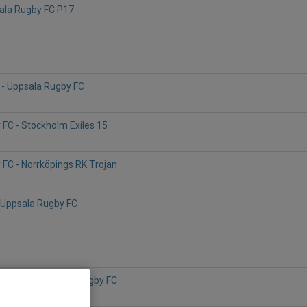
sala Rugby FC P17
 - Uppsala Rugby FC
FC - Stockholm Exiles 15
FC - Norrköpings RK Trojan
6
- Uppsala Rugby FC
 Trojan - Uppsala Rugby FC