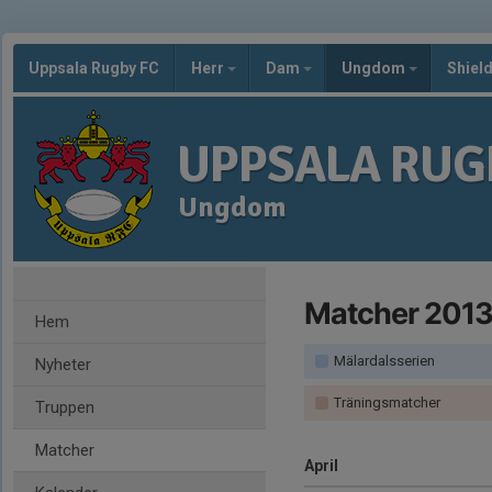
Uppsala Rugby FC
Herr
Dam
Ungdom
Shiel
UPPSALA RUG
Ungdom
Matcher 201
Hem
Mälardalsserien
Nyheter
Träningsmatcher
Truppen
Matcher
April