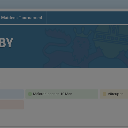
d Maidens Tournament
BY
3
Mälardalsserien 10 Man
Vårcupen