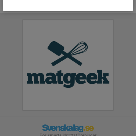
För
smarta
idrottsföreningar