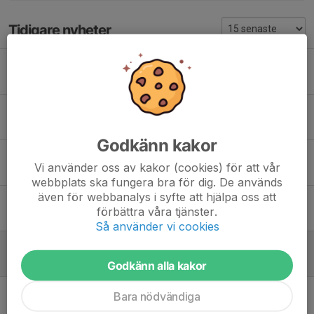
Tidigare nyheter
Winter training 2014
22 jan 2014
0
Ungdomar, dags att betala era medlemsavgifter!
28 maj 2013
0
Godkänn kakor
Vinst mot Exiles
Vi använder oss av kakor (cookies) för att vår
18 maj 2013
0
webbplats ska fungera bra för dig. De används
även för webbanalys i syfte att hjälpa oss att
Bilder från Vårcupen på plats!
förbättra våra tjänster.
7 maj 2013
0
Så använder vi cookies
Spelschema för P17 2013
23 apr 2013
0
Godkänn alla kakor
Bara nödvändiga