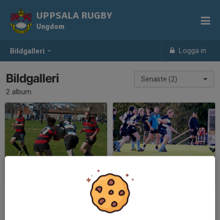
UPPSALA RUGBY
Ungdom
Logga in
Bildgalleri
Bildgalleri
Senaste (2)
2 album
Vårcupen, Norrköping
Trojan - Uppsala
2013-05-05
|
131 st
2012-09-16
|
58 st