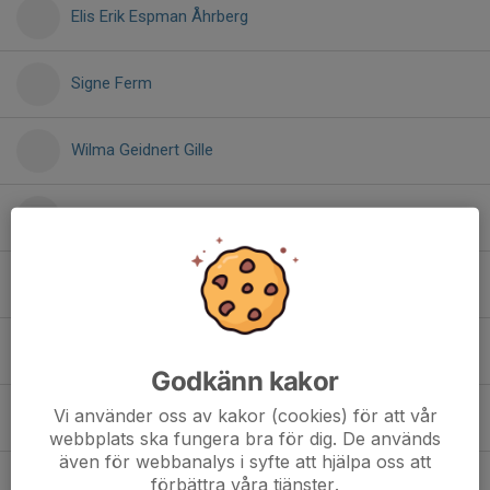
Elis Erik Espman Åhrberg
Signe Ferm
Wilma Geidnert Gille
Nelson Gozzi
Astrid Karlström
Bella Magnusson Andersson
Godkänn kakor
Vi använder oss av kakor (cookies) för att vår
Eliza Mckinnon
webbplats ska fungera bra för dig. De används
även för webbanalys i syfte att hjälpa oss att
Harry Mckinnon
förbättra våra tjänster.