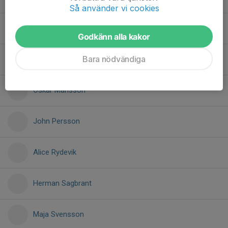
Så använder vi cookies
Louie Mckinnon
Godkänn alla kakor
Bara nödvändiga
Nils Månsson
Oskar Månsson
John Persson
Alice Rydevik
Herman Sagbrant
Maja Svensson