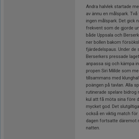
Andra halvlek startade med
av ännu en målspark. Två 
ingen målspark. Det gick n
frekvent som de gjorde u
både Uppsala och Berserk
ner bollen bakom försöksli
fjärdedelspaus. Under de 
Berserkers pressade laget
anpassa sig och kämpa in i 
propen Siri Millde som m
tillsammans med klunghal
poängen på tavlan. Alla s
rutinerade spelare bidrog 
kul att få möta sina före
mycket god. Det slutgiltig
också en viktig match för
dagen fortsatte däremot m
natten.