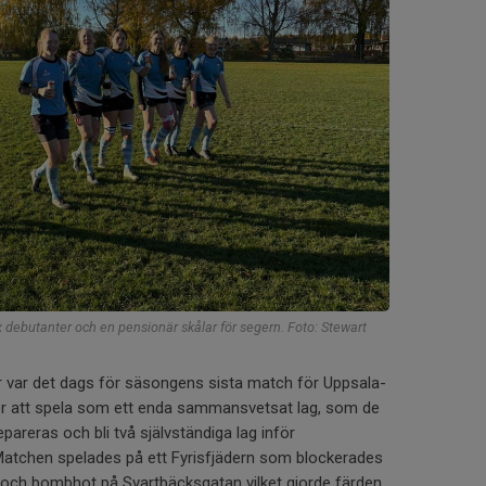
x debutanter och en pensionär skålar för segern. Foto: Stewart
 var det dags för säsongens sista match för Uppsala-
för att spela som ett enda sammansvetsat lag, som de
separeras och bli två självständiga lag inför
tchen spelades på ett Fyrisfjädern som blockerades
och bombhot på Svartbäcksgatan vilket gjorde färden