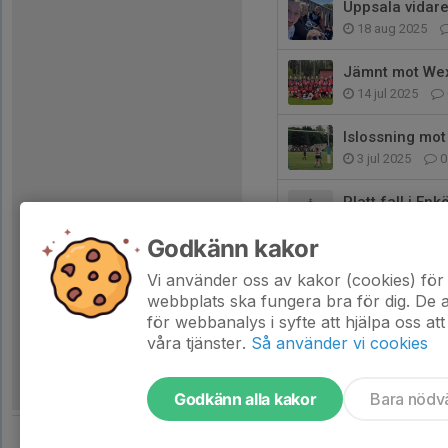
Uppsala vidar
18 aug 2025
Jämnt mot We
14 jul 2025
Islossning mo
3 jul 2025
0
Platt fall i En
24 jun 2025
Godkänn kakor
Säsongspremiä
Vi använder oss av kakor (cookies) för 
18 maj 2025
webbplats ska fungera bra för dig. De
för webbanalys i syfte att hjälpa oss att
våra tjänster.
Så använder vi cookies
Godkänn alla kakor
Bara nödv
Tjäna pengar till laget