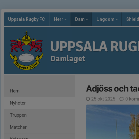
Uppsala Rugby FC
Herr
Dam
Ungdom
Shiel
UPPSALA RUG
Damlaget
Adjöss och tac
Hem
25 okt 2025
0 kom
Nyheter
Truppen
Matcher