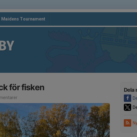
d Maidens Tournament
BY
k för fisken
Dela 
mentarer
De
De
Ny