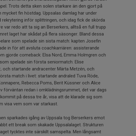
impel. Trots detta sken solen starkare än den gjort på
n mycket fin höstdag. Uppsalas damlag har under
krytering inför splittringen, och idag fick de skörda
e var redo att ta sig an Berserkers, alltså en full trupp
numret laget har skådat på flera säsonger. Bland dessa
spelare som spelade sin sista match: kapten Josefin
de in för att avsluta coachkarriären: assisterande
som gjorde comeback: Elsa Nord, Emma Holmgren och
 som spelade sin första seniormatch: Elise
, och startande andracenter Märta Metzén, och
örsta match i livet: startande andraled Tuva Röde,
onnapere, Rebecca Poms, Berit Küssner och Alice
av förväntan redan i omklädningsrummet, det var dags
dkommit på dessa tre år, visa att de klarade sig som
m visa vem som var starkast.
chen sparkades igång av Uppsala tog Berserkers emot
abbt ett break som skakade Uppsalalaget. Strukturen
 laget tycktes inte särskilt samspelta. Men långsamt