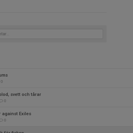
rums
0
lod, svett och tårar
0
against Exiles
0
k för fisken