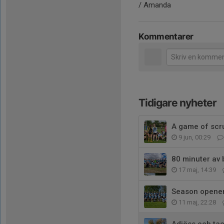
/ Amanda
Kommentarer
Tidigare nyheter
A game of sc
9 jun, 00:29
80 minuter av b
17 maj, 14:39
Season opener 
11 maj, 22:28
Adjöss och tac