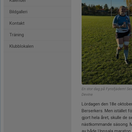
Kalender
Bildgalleri
Kontakt
Träning
Klubblokalen
En stor dag på Fyrisfjädern! Se
Devine
Lördagen den 18e oktober
Berserkers. Men istället 
gjort hela året, skulle de 
nästkommande säsong. Ma
av både Uppsala maraton 