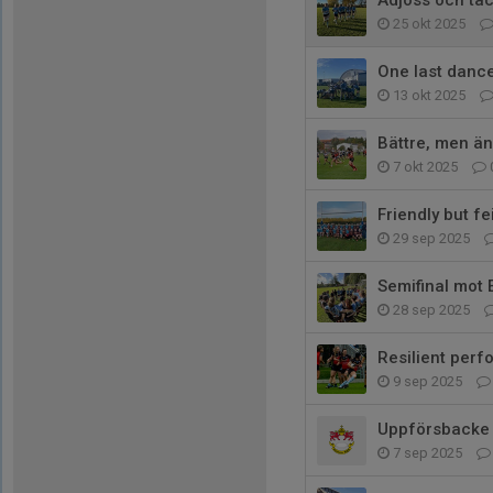
25 okt 2025
One last danc
13 okt 2025
Bättre, men ä
7 okt 2025
Friendly but fe
29 sep 2025
Semifinal mot 
28 sep 2025
Resilient perf
9 sep 2025
Uppförsbacke
7 sep 2025