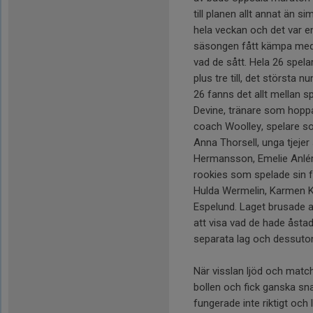
till planen allt annat än s
hela veckan och det var e
säsongen fått kämpa med re
vad de sått. Hela 26 spelar
plus tre till, det största 
26 fanns det allt mellan 
Devine, tränare som hoppa
coach Woolley, spelare 
Anna Thorsell, unga tjejer
Hermansson, Emelie Anlér
rookies som spelade sin f
Hulda Wermelin, Karmen K
Espelund. Laget brusade 
att visa vad de hade åsta
separata lag och dessuto
När visslan ljöd och mat
bollen och fick ganska sn
fungerade inte riktigt och