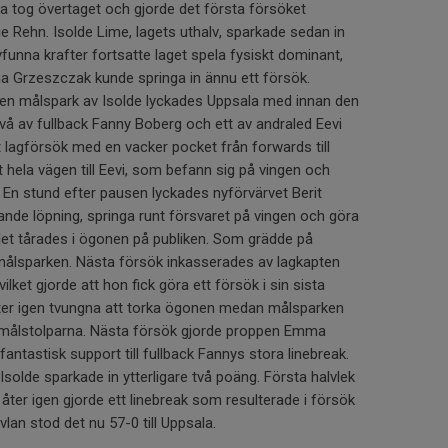
la tog övertaget och gjorde det första försöket
lie Rehn. Isolde Lime, lagets uthalv, sparkade sedan in
nyfunna krafter fortsatte laget spela fysiskt dominant,
Ana Grzeszczak kunde springa in ännu ett försök.
h en målspark av Isolde lyckades Uppsala med innan den
vå av fullback Fanny Boberg och ett av andraled Eevi
t lagförsök med en vacker pocket från forwards till
hela vägen till Eevi, som befann sig på vingen och
 En stund efter pausen lyckades nyförvärvet Berit
de löpning, springa runt försvaret på vingen och göra
 det tårades i ögonen på publiken. Som grädde på
målsparken. Nästa försök inkasserades av lagkapten
ilket gjorde att hon fick göra ett försök i sin sista
åter igen tvungna att torka ögonen medan målsparken
målstolparna. Nästa försök gjorde proppen Emma
ntastisk support till fullback Fannys stora linebreak.
solde sparkade in ytterligare två poäng. Första halvlek
ter igen gjorde ett linebreak som resulterade i försök
an stod det nu 57-0 till Uppsala.