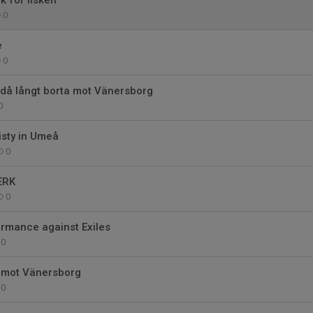
0
e
0
ndå långt borta mot Vänersborg
0
isty in Umeå
0
ERK
0
ormance against Exiles
0
 mot Vänersborg
0