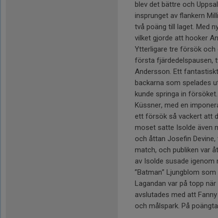
blev det bättre och Uppsa
insprunget av flankern Mil
två poäng till laget. Med 
vilket gjorde att hooker 
Ytterligare tre försök oc
första fjärdedelspausen, t
Andersson. Ett fantastisk
backarna som spelades ut 
kunde springa in försöket.
Küssner, med en imponeran
ett försök så vackert att
moset satte Isolde även 
och åttan Josefin Devine, v
match, och publiken var 
av Isolde susade igenom 
”Batman” Ljungblom som fa
Lagandan var på topp när I
avslutades med att Fanny å
och målspark. På poängtavl