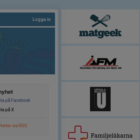
Logga in
nyhet
la på Facebook
la på X
heter via RSS