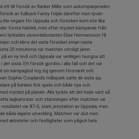
 ett till försök av flanker Millie som ackompanjerades
försök av fullback Fanny följde därefter men tyvärr
u lite segare för Uppsala och försöken kom inte lika
nder första halvlek, men efter mycket kämpande från
ers lyckades seniordebutanten Elise Hermansson få
njen och klirra det sista försöket innan nästa
sista 20 minuterna var matchen otroligt jämn.
 på en ny nivå och Uppsala var verkligen tvungna att
det sista. Ett försök gjordes i alla fall och det var
ed sin kämpaglöd tog sig igenom försvaret och
ven Sophie Couplands målspark satte de sista sju
pelare på bänken fick spela och både nya och
med mycket på planen. Alla tyckte att det hade varit så
 detta lagkamrater och stämningen efter matchen var
a resultatet var 87-0, stark prestation av Uppsala, men
 de båda lagens utveckling. Matchen var slut men
ed aktiviteter och festligheter som pågick hela