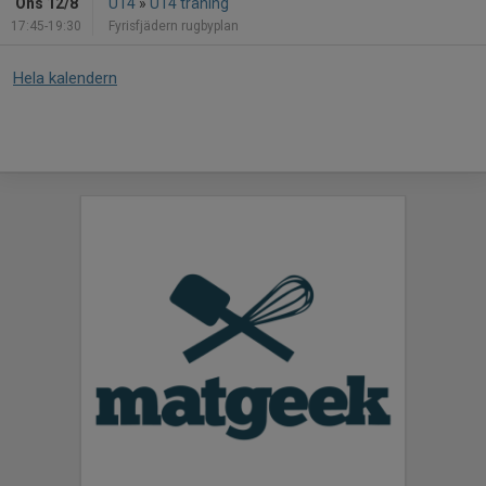
Ons 12/8
U14
»
U14 träning
17:45-19:30
Fyrisfjädern rugbyplan
Hela kalendern