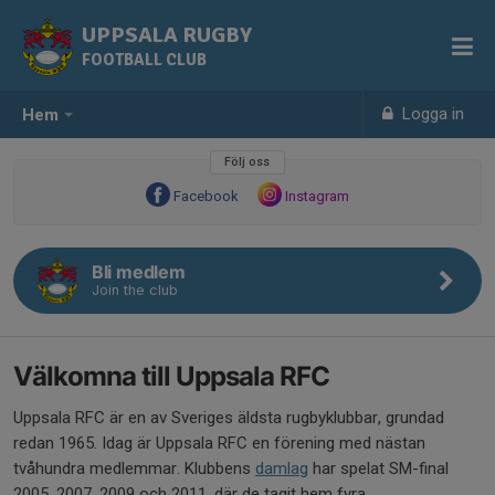
UPPSALA RUGBY
FOOTBALL CLUB
Logga in
Hem
Följ oss
Facebook
Instagram
Bli medlem
Join the club
Välkomna till Uppsala RFC
Uppsala RFC är en av Sveriges äldsta rugbyklubbar, grundad
redan 1965. Idag är Uppsala RFC en förening med nästan
tvåhundra medlemmar. Klubbens
damlag
har spelat SM-final
2005, 2007, 2009 och 2011, där de tagit hem fyra