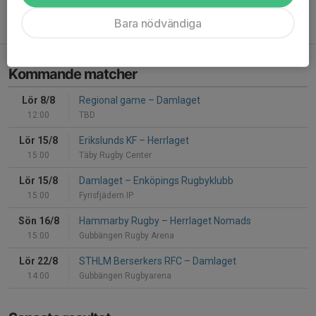
FROM THE WILDERNESS TO THE SUMMIT
Bara nödvändiga
19 jan, 08:48
0
Kommande matcher
Lör 8/8
Regional game
–
Damlaget
12:00
TBD
Lör 15/8
Erikslunds KF
–
Herrlaget
15:00
Täby Rugby Center
Lör 15/8
Damlaget
–
Enköpings Rugbyklubb
15:00
Fyrisfjädern IP
Sön 16/8
Hammarby Rugby
–
Herrlaget Nomads
15:00
Gubbängen Rugby Arena
Lör 22/8
STHLM Berserkers RFC
–
Damlaget
14:00
Gubbängen Rugbyarena