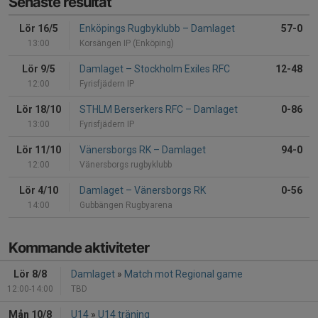
Senaste resultat
Lör 16/5
Enköpings Rugbyklubb
–
Damlaget
57-0
13:00
Korsängen IP (Enköping)
Lör 9/5
Damlaget
–
Stockholm Exiles RFC
12-48
12:00
Fyrisfjädern IP
Lör 18/10
STHLM Berserkers RFC
–
Damlaget
0-86
13:00
Fyrisfjädern IP
Lör 11/10
Vänersborgs RK
–
Damlaget
94-0
12:00
Vänersborgs rugbyklubb
Lör 4/10
Damlaget
–
Vänersborgs RK
0-56
14:00
Gubbängen Rugbyarena
Kommande aktiviteter
Lör 8/8
Damlaget
»
Match mot Regional game
12:00-14:00
TBD
Mån 10/8
U14
»
U14 träning