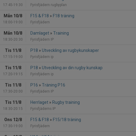
17:45-19:30
Fyrisfjädern rugbyplan
Mån 10/8
F15 & F18
»
F18 träning
18:00-19:00
Fyrisfjädern
Mån 10/8
Damlaget
»
Training
18:30-20:30
Fyrisfjädern IP
Tis 11/8
P18
»
Utveckling av rugbykunskaper
17:15-19:00
Fyrisfjädern ip
Tis 11/8
P18
»
Utveckling av din rugby kunskap
17:20-19:15
Fyrisfjädern ip
Tis 11/8
P16
»
Träning P16
17:30-20:00
Fyrisfjädern IP
Tis 11/8
Herrlaget
»
Rugby training
18:30-20:15
Fyrisfjäderns IP
Ons 12/8
F15 & F18
»
F15/18 träning
17:30-19:00
Fyrisfjädern