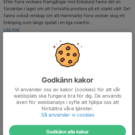
Efter förra veckans framgångar mot Erikslund fanns det en
förväntan i laget om att fortsätta prestera på ett starkt sätt. Det
fanns också vetskap om att Hammarby förra veckan slog ett
Enköping som länge spelat i en liga ovanför....
Läs mer
Fler nyheter
P18
4 maj, 13:29
0
Godkänn kakor
Första matcherna avklarade
Vi använder oss av kakor (cookies) för att vår
4 maj, 12:54
0
webbplats ska fungera bra för dig. De används
även för webbanalys i syfte att hjälpa oss att
Nybörjarkurs våren 2026 :: Rookie course spring 2026
förbättra våra tjänster.
28 apr, 10:27
0
Så använder vi cookies
FROM THE WILDERNESS TO THE SUMMIT PART 2
19 jan, 09:19
0
Godkänn alla kakor