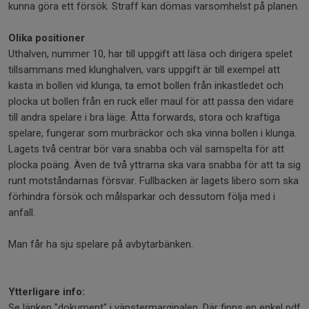
kunna göra ett försök. Straff kan dömas varsomhelst på planen.
Olika positioner
Uthalven, nummer 10, har till uppgift att läsa och dirigera spelet
tillsammans med klunghalven, vars uppgift är till exempel att
kasta in bollen vid klunga, ta emot bollen från inkastledet och
plocka ut bollen från en ruck eller maul för att passa den vidare
till andra spelare i bra läge. Åtta forwards, stora och kraftiga
spelare, fungerar som murbräckor och ska vinna bollen i klunga.
Lagets två centrar bör vara snabba och väl samspelta för att
plocka poäng. Även de två yttrarna ska vara snabba för att ta sig
runt motståndarnas försvar. Fullbacken är lagets libero som ska
förhindra försök och målsparkar och dessutom följa med i
anfall.
Man får ha sju spelare på avbytarbänken.
Ytterligare info:
Se länken "dokument" i vänstermarginalen. Där finns en enkel pdf