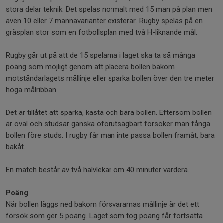
stora delar teknik. Det spelas normalt med 15 man på plan men
även 10 eller 7 mannavarianter existerar. Rugby spelas på en
gräsplan stor som en fotbollsplan med två H-liknande mål.
Rugby går ut på att de 15 spelarna i laget ska ta så många
poäng som möjligt genom att placera bollen bakom
motståndarlagets mållinje eller sparka bollen över den tre meter
höga målribban.
Det är tillåtet att sparka, kasta och bära bollen. Eftersom bollen
är oval och studsar ganska oförutsägbart försöker man fånga
bollen före studs. I rugby får man inte passa bollen framåt, bara
bakåt.
En match består av två halvlekar om 40 minuter vardera.
Poäng
När bollen läggs ned bakom försvararnas mållinje är det ett
försök som ger 5 poäng. Laget som tog poäng får fortsätta