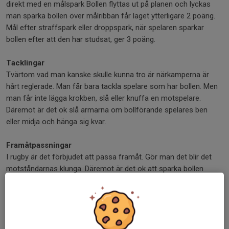
direkt med en målspark Bollen flyttas ut på planen och lyckas
man sparka bollen över målribban får laget ytterligare 2 poäng.
Mål efter straffspark eller droppspark, när spelaren sparkar
bollen efter att den har studsat, ger 3 poäng.
Tacklingar
Tvärtom vad man kanske skulle kunna tro är närkamperna är
hårt reglerade. Man får bara tackla spelare som har bollen. Men
man får inte lägga krokben, slå eller knuffa en motspelare.
Däremot är det ok slå armarna om bollförande spelares ben
eller midja och hänga sig kvar.
Framåtpassningar
I rugby är det förbjudet att passa framåt. Gör man det blir det
motståndarnas klunga. Däremot är det ok att sparka bollen
framåt och att en spelare som är längre bak springer ifatt bollen
och fångar den.
Klunga
Är ungefär som tekning i hockey och döms vid mindre