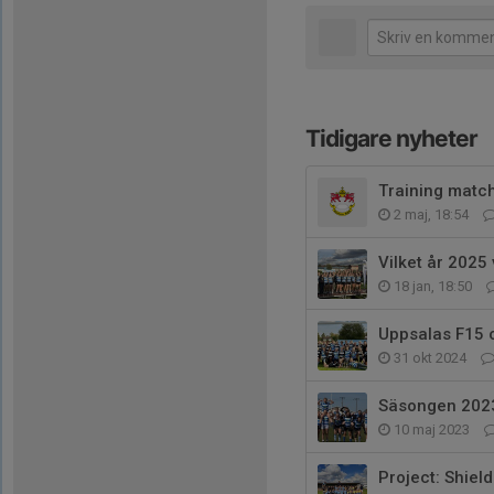
Tidigare nyheter
Training matc
2 maj, 18:54
Vilket år 2025 
18 jan, 18:50
Uppsalas F15 
31 okt 2024
Säsongen 2023
10 maj 2023
Project: Shiel