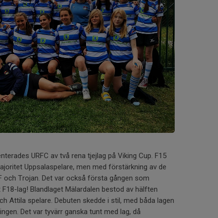
nterades URFC av två rena tjejlag på Viking Cup. F15
joritet Uppsalaspelare, men med förstärkning av de
F och Trojan. Det var också första gången som
t F18-lag! Blandlaget Mälardalen bestod av hälften
h Attila spelare. Debuten skedde i stil, med båda lagen
gen. Det var tyvärr ganska tunt med lag, då