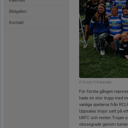
Kalender
Bildgalleri
Kontakt
F15 och F18 blandat
För första gången represe
hade en stor trupp med ma
vanliga spelarna från RCL
Uppsalas tröjor satt på et
URFC och resten Trojan oc
obesegrade genom turnerin