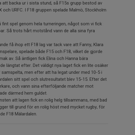
 att backa ur i sista stund, så F15s grupp bestod av
X och URFC. I F18 gruppen spelade Malmö, Stockholm
 fint spel genom hela turneringen, något som vi fick
bar. Så trots hårt motstånd vann de alla sina fyra
unde få ihop ett F18 lag var tack vare att Fanny, Klara
nspelare, spelade både F15 och F18, vilket de gjorde
ak av. Så äntligen fick Elina och Hanna bära
de längtat efter. Det väldigt nya laget fick en lite osäker
samspelta, men efter att ha legat under med 10-5 i
rdalen sitt spel och slutresultatet blev 15-15. Efter det
tarkare, och vann sina efterföljande matcher mot
ade därmed hem guldet.
nsten att lagen fick en rolig helg tillsammans, med bad
igger till grund för en rolig höst med mycket rugby, för
ade F18 Mälardalen.