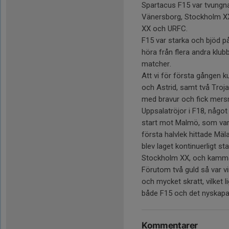
Spartacus F15 var tvungna
Vänersborg, Stockholm X
XX och URFC.
F15 var starka och bjöd på
höra från flera andra klub
matcher.
Att vi för första gången k
och Astrid, samt två Troja
med bravur och fick mersm
Uppsalatröjor i F18, något 
start mot Malmö, som var 
första halvlek hittade Mäla
blev laget kontinuerligt s
Stockholm XX, och kamm
Förutom två guld så var vi
och mycket skratt, vilket l
både F15 och det nyskap
Kommentarer