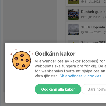
31 okt 2022
Dubbelt guld p
21 jun 2022
100% Uppsala 
28 maj 2022
Säsongen 2022
21 feb 2022
Godkänn kakor
URFC F15 Sven
Vi använder oss av kakor (cookies) för 
20 sep 2021
webbplats ska fungera bra för dig. De
för webbanalys i syfte att hjälpa oss att
våra tjänster.
Så använder vi cookies
Godkänn alla kakor
Bara nödv
Tjäna pengar till laget