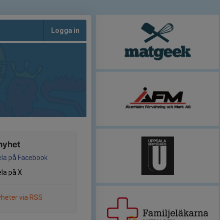
Logga in
nyhet
la på Facebook
la på X
heter via RSS