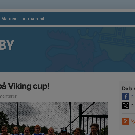
d Maidens Tournament
BY
på Viking cup!
Dela 
entarer
De
De
Ny