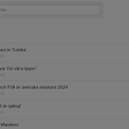
hes in Tumba
1
var för våra tjejer!
0
och F18 är svenska mästare 2024
0
 är igång!
1
d Maidens