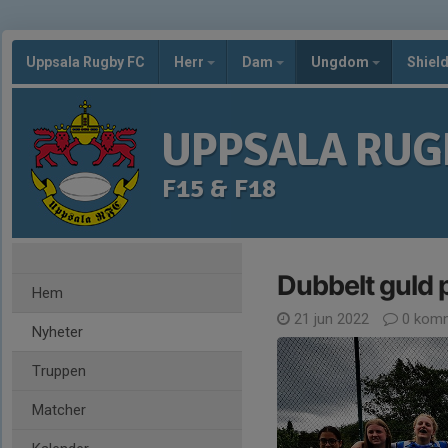
Uppsala Rugby FC
Herr
Dam
Ungdom
Shiel
UPPSALA RUG
F15 & F18
Dubbelt guld 
Hem
21 jun 2022
0 komm
Nyheter
Truppen
Matcher