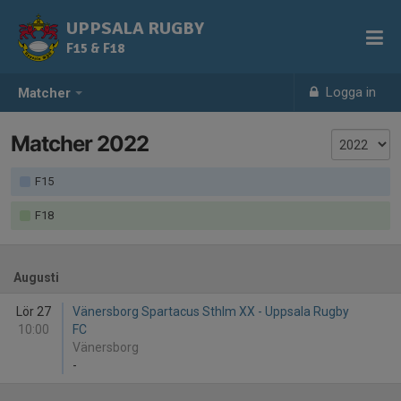
UPPSALA RUGBY
F15 & F18
Logga in
Matcher
Matcher 2022
F15
F18
Augusti
Lör 27
Vänersborg Spartacus Sthlm XX - Uppsala Rugby
10:00
FC
Vänersborg
-