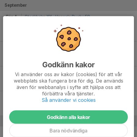
September
Sön 4
Stockholm XX - Uppsala Rugby FC
09:45
Erikslunds rugbyklubb, Storängsvägen 3, 187 30
Täby
-
Lör 10
Stockholm XX - Uppsala Rugby FC
10:30
Gubbängen
-
Godkänn kakor
Lör 17
USM - Uppsala Rugby FC
Vi använder oss av kakor (cookies) för att vår
10:00
Sandbrogatan 2, 749 49 Enköping
webbplats ska fungera bra för dig. De används
-
även för webbanalys i syfte att hjälpa oss att
förbättra våra tjänster.
Lör 17
USM - Uppsala Rugby FC
Så använder vi cookies
10:00
Sandbrogatan 2, 749 49 Enköping
-
Godkänn alla kakor
Bara nödvändiga