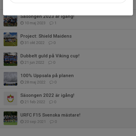
31 okt 2024
0
Säsongen 2023 är igång!
10 maj 2023
1
Project: Shield Maidens
31 okt 2022
0
Dubbelt guld på Viking cup!
21 jun 2022
0
100% Uppsala på planen
28 maj 2022
0
Säsongen 2022 är igång!
21 feb 2022
0
URFC F15 Svenska mästare!
20 sep 2021
0