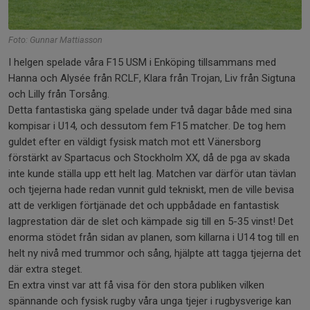
Foto: Gunnar Mattiasson
I helgen spelade våra F15 USM i Enköping tillsammans med
Hanna och Alysée från RCLF, Klara från Trojan, Liv från Sigtuna
och Lilly från Torsång.
Detta fantastiska gäng spelade under två dagar både med sina
kompisar i U14, och dessutom fem F15 matcher. De tog hem
guldet efter en väldigt fysisk match mot ett Vänersborg
förstärkt av Spartacus och Stockholm XX, då de pga av skada
inte kunde ställa upp ett helt lag. Matchen var därför utan tävlan
och tjejerna hade redan vunnit guld tekniskt, men de ville bevisa
att de verkligen förtjänade det och uppbådade en fantastisk
lagprestation där de slet och kämpade sig till en 5-35 vinst! Det
enorma stödet från sidan av planen, som killarna i U14 tog till en
helt ny nivå med trummor och sång, hjälpte att tagga tjejerna det
där extra steget.
En extra vinst var att få visa för den stora publiken vilken
spännande och fysisk rugby våra unga tjejer i rugbysverige kan