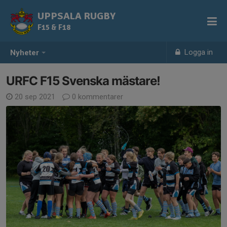
UPPSALA RUGBY
F15 & F18
Logga in
Nyheter
URFC F15 Svenska mästare!
20 sep 2021
0 kommentarer