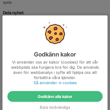
spela.
Dela nyhet
Kommentarer
Godkänn kakor
Vi använder oss av kakor (cookies) för att vår
Tidigare nyheter
webbplats ska fungera bra för dig. De används
även för webbanalys i syfte att hjälpa oss att
Training matches in Tumba
förbättra våra tjänster.
2 maj, 18:54
1
Så använder vi cookies
Vilket år 2025 var för våra tjejer!
Godkänn alla kakor
18 jan, 18:50
0
Bara nödvändiga
Uppsalas F15 och F18 är svenska mästare 2024