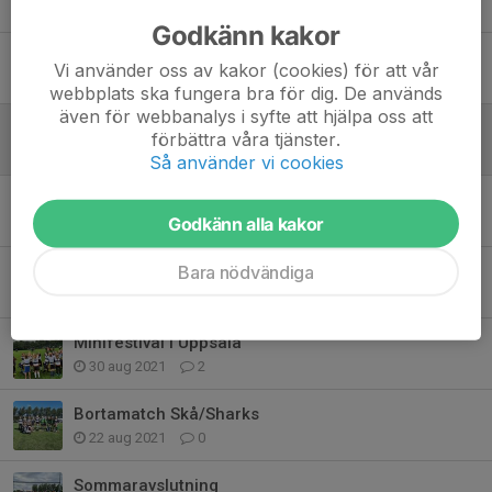
17 nov 2021
0
Godkänn kakor
Säsongens sista festival
Vi använder oss av kakor (cookies) för att vår
2 okt 2021
0
webbplats ska fungera bra för dig. De används
även för webbanalys i syfte att hjälpa oss att
U8 på USM 2021
förbättra våra tjänster.
19 sep 2021
0
Så använder vi cookies
Hemma hos Franska skolan
Godkänn alla kakor
13 sep 2021
0
Bara nödvändiga
Minifestival hos Stockholm Exiles
5 sep 2021
0
Minifestival i Uppsala
30 aug 2021
2
Bortamatch Skå/Sharks
22 aug 2021
0
Sommaravslutning