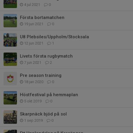
4 jul 2021
0
Första bortamatchen
19 jun 2021
0
U8 Plebsiles/Uppholm/Stocksala
12 jun 2021
1
Livets första rugbymatch
7 jun 2021
2
Pre season training
18 jan 2020
0
Höstfestival på hemmaplan
5 okt 2019
0
Skarpnäck bjöd på sol
1 sep 2019
0