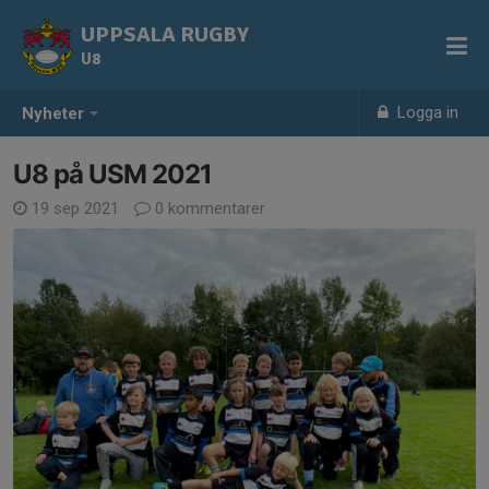
UPPSALA RUGBY
U8
Logga in
Nyheter
U8 på USM 2021
19 sep 2021
0 kommentarer