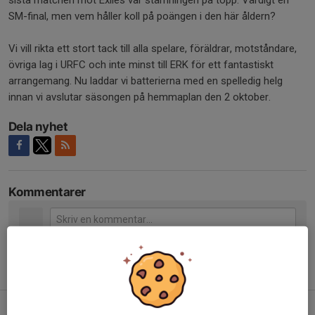
sista matchen mot Exiles var stämningen på topp. Värdigt en
SM-final, men vem håller koll på poängen i den här åldern?
Vi vill rikta ett stort tack till alla spelare, föräldrar, motståndare,
övriga lag i URFC och inte minst till ERK för ett fantastiskt
arrangemang. Nu laddar vi batterierna med en spelledig helg
innan vi avslutar säsongen på hemmaplan den 2 oktober.
Dela nyhet
Kommentarer
Tidigare nyheter
Avslutning U6 och U8