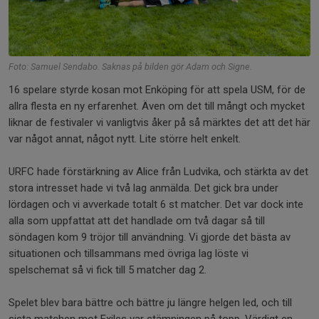
Foto: Samuel Sendabo. Saknas på bilden gör Adam och Signe.
16 spelare styrde kosan mot Enköping för att spela USM, för de
allra flesta en ny erfarenhet. Även om det till mångt och mycket
liknar de festivaler vi vanligtvis åker på så märktes det att det här
var något annat, något nytt. Lite större helt enkelt.
URFC hade förstärkning av Alice från Ludvika, och stärkta av det
stora intresset hade vi två lag anmälda. Det gick bra under
lördagen och vi avverkade totalt 6 st matcher. Det var dock inte
alla som uppfattat att det handlade om två dagar så till
söndagen kom 9 tröjor till användning. Vi gjorde det bästa av
situationen och tillsammans med övriga lag löste vi
spelschemat så vi fick till 5 matcher dag 2.
Spelet blev bara bättre och bättre ju längre helgen led, och till