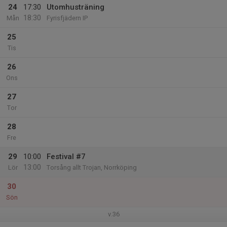
24
17:30
Utomhusträning
18:30
Mån
Fyrisfjädern IP
25
Tis
26
Ons
27
Tor
28
Fre
29
10:00
Festival #7
13:00
Lör
Torsång allt Trojan, Norrköping
30
Sön
v.36