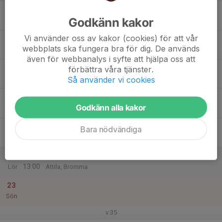
17
17:30
Utomhusträning
Godkänn kakor
18:30
Mån
Fyrisfjädern IP
Vi använder oss av kakor (cookies) för att vår
18
webbplats ska fungera bra för dig. De används
Tis
även för webbanalys i syfte att hjälpa oss att
19
förbättra våra tjänster.
Så använder vi cookies
Ons
20
Godkänn alla kakor
Tor
21
Bara nödvändiga
Fre
22
10:00
Festival #6
13:00
Lör
Attila, Bromma
23
Sön
v.35