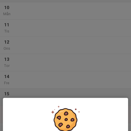
10
Mån
11
Tis
12
Ons
13
Tor
14
Fre
15
Lör
16
Sön
v.34