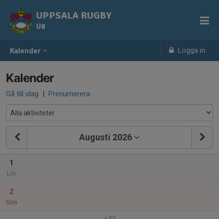
UPPSALA RUGBY
U8
Logga in
Kalender
Kalender
Gå till idag
|
Prenumerera
Augusti 2026
1
Lör
2
Sön
v.32