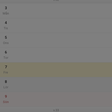
3
Mån
4
Tis
5
Ons
6
Tor
7
Fre
8
Lör
9
Sön
v.33