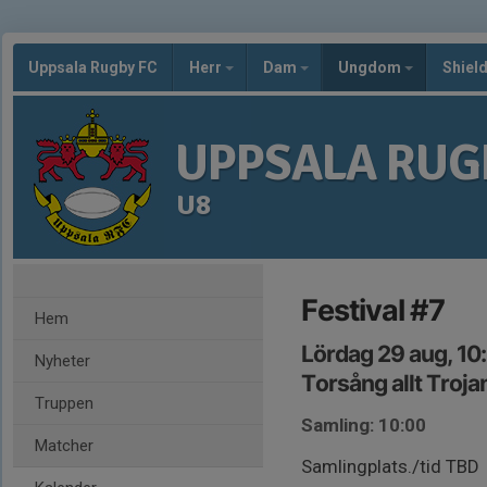
Uppsala Rugby FC
Herr
Dam
Ungdom
Shiel
UPPSALA RUG
U8
Festival #7
Hem
Lördag 29 aug, 10
Nyheter
Torsång allt Troja
Truppen
Samling: 10:00
Matcher
Samlingplats./tid TBD