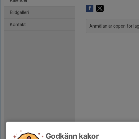
Kalender
Bildgalleri
Kontakt
Anmälan är öppen för l
Godkänn kakor