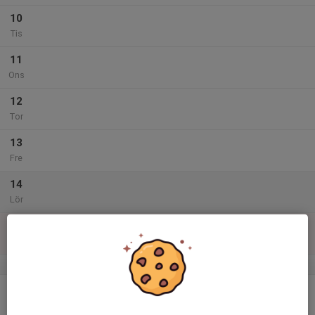
10
Tis
11
Ons
12
Tor
13
Fre
14
Lör
15
Sön
v.47
16
Mån