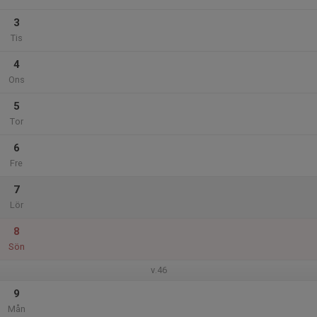
3
Tis
4
Ons
5
Tor
6
Fre
7
Lör
8
Sön
v.46
9
Mån