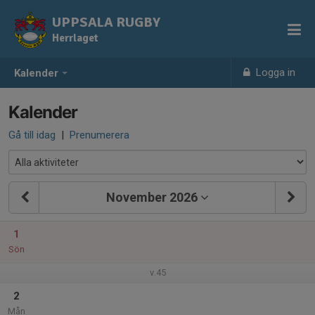
UPPSALA RUGBY
Herrlaget
Logga in
Kalender
Kalender
Gå till idag
|
Prenumerera
November 2026
1
Sön
v.45
2
Mån