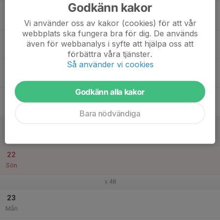
Godkänn kakor
17
Tis
Vi använder oss av kakor (cookies) för att vår
webbplats ska fungera bra för dig. De används
18
även för webbanalys i syfte att hjälpa oss att
Ons
förbättra våra tjänster.
Så använder vi cookies
19
Tor
Godkänn alla kakor
20
Fre
Bara nödvändiga
21
Lör
22
Sön
v.48
23
Mån