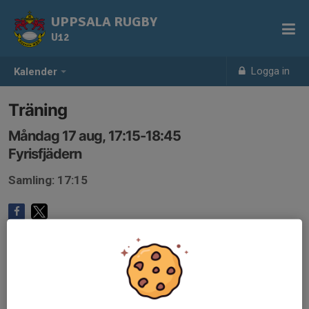
UPPSALA RUGBY
U12
Logga in
Kalender
Träning
Måndag 17 aug, 17:15-18:45
Fyrisfjädern
Samling: 17:15