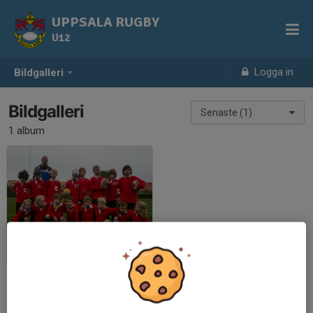
UPPSALA RUGBY
U12
Logga in
Bildgalleri
Bildgalleri
Senaste (1)
1 album
Mälardalsserien Täby 2013-05-18
2013-05-21
|
1 st