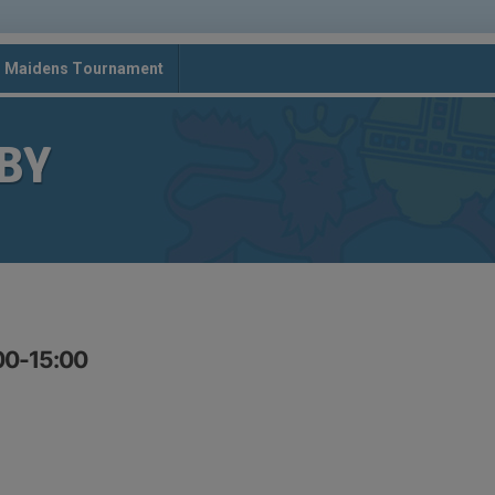
d Maidens Tournament
BY
00-15:00