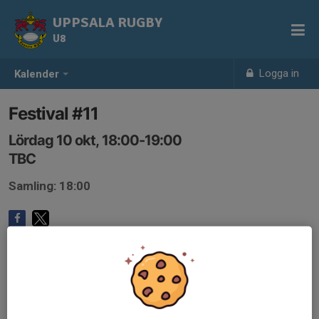
UPPSALA RUGBY
U8
Logga in
Kalender
Festival #11
Lördag 10 okt, 18:00-19:00
TBC
Samling: 18:00
Anmälan är öppen för lagets medlemmar.
Logga in här