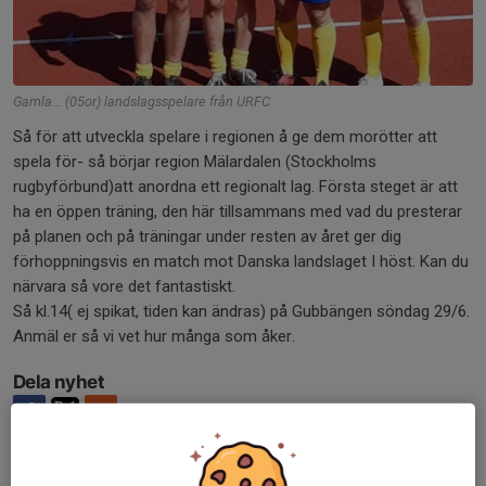
Gamla... (05or) landslagsspelare från URFC
Så för att utveckla spelare i regionen å ge dem morötter att
spela för- så börjar region Mälardalen (Stockholms
rugbyförbund)att anordna ett regionalt lag. Första steget är att
ha en öppen träning, den här tillsammans med vad du presterar
på planen och på träningar under resten av året ger dig
förhoppningsvis en match mot Danska landslaget I höst. Kan du
närvara så vore det fantastiskt.
Så kl.14( ej spikat, tiden kan ändras) på Gubbängen söndag 29/6.
Anmäl er så vi vet hur många som åker.
Dela nyhet
Kommentarer