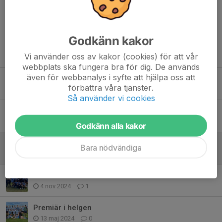
Godkänn kakor
Tidigare nyheter
Vi använder oss av kakor (cookies) för att vår
webbplats ska fungera bra för dig. De används
även för webbanalys i syfte att hjälpa oss att
P18 s resa(resor
förbättra våra tjänster.
24 maj, 22:01
0
Så använder vi cookies
P18
4 maj, 13:29
0
Godkänn alla kakor
Söndag 29/6 kl.14 Gubbängen
Bara nödvändiga
21 jun 2025
0
Halloween-tour i Italien!
4 nov 2024
1
Premiär i helgen
13 maj 2024
0