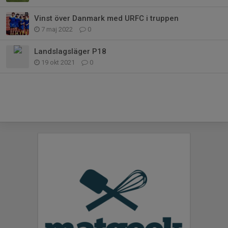
Vinst över Danmark med URFC i truppen
7 maj 2022
0
Landslagsläger P18
19 okt 2021
0