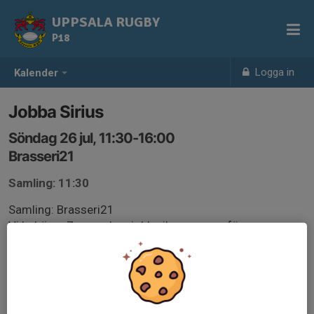
UPPSALA RUGBY
P18
Logga in
Kalender
Jobba Sirius
Söndag 26 jul, 11:30-16:00
Brasseri21
Samling: 11:30
Samling: Brasseri21
Vi behöver 7p som kan jobba ihop pengar för
utlandsresan i höst. Hello! 7 personer till 26 juli
11.30-16 4st
12.30-16 3st