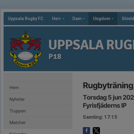
Uppsala Rugby FC
Herr
Dam
Ungdom
Shiel
UPPSALA RUG
P18
Rugbyträning, 
Hem
Torsdag 5 jun 202
Nyheter
Fyrisfjäderns IP
Truppen
Samling: 17:15
Matcher