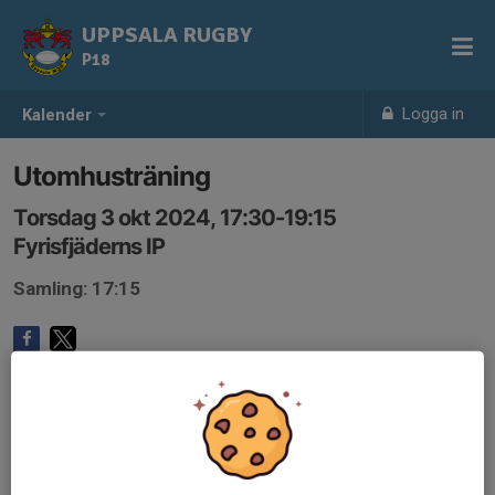
UPPSALA RUGBY
P18
Logga in
Kalender
Utomhusträning
Torsdag 3 okt 2024, 17:30-19:15
Fyrisfjäderns IP
Samling: 17:15