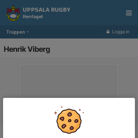
UPPSALA RUGBY
Herrlaget
Logga in
Truppen
Henrik Viberg
Titel
Coach