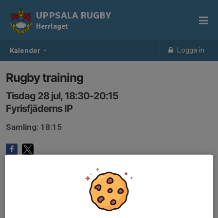
UPPSALA RUGBY
Herrlaget
Logga in
Kalender
Rugby training
Tisdag 28 jul, 18:30-20:15
Fyrisfjäderns IP
Samling: 18:15