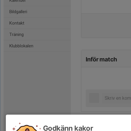
Kalender
Bildgalleri
Kontakt
Träning
Klubblokalen
Inför match
Godkänn kakor