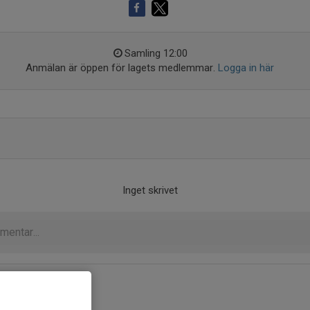
Samling 12:00
Anmälan är öppen för lagets medlemmar.
Logga in här
Inget skrivet