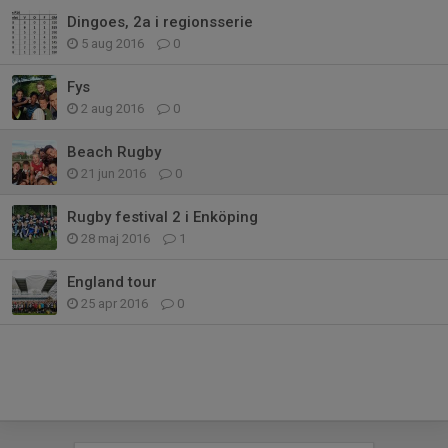
Dingoes, 2a i regionsserie
5 aug 2016
0
Fys
2 aug 2016
0
Beach Rugby
21 jun 2016
0
Rugby festival 2 i Enköping
28 maj 2016
1
England tour
25 apr 2016
0