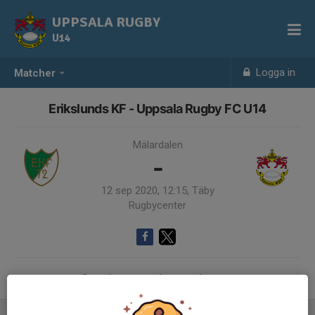
UPPSALA RUGBY
U14
Logga in
Matcher
Erikslunds KF - Uppsala Rugby FC U14
Mälardalen
-
12 sep 2020, 12:15, Täby
Rugbycenter
Samling 10:40, Biltema, parkeringen