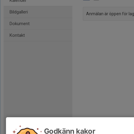
Kalender
Bildgalleri
Anmälan är öppen för l
Dokument
Kontakt
Godkänn kakor