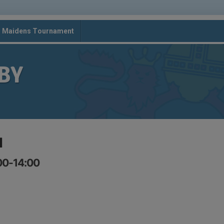
d Maidens Tournament
BY
1
:00-14:00