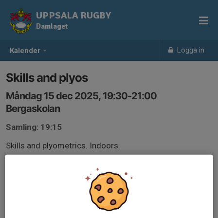
UPPSALA RUGBY
Damlaget
Logga in
Kalender
Skills and plyos
Måndag 15 dec 2025, 19:30-21:00
Bergaskolan
Samling: 19:15
Skills and plyometrics. Indoors.