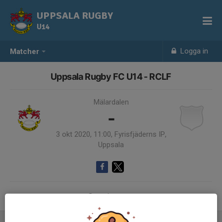
UPPSALA RUGBY
U14
Logga in
Matcher
Uppsala Rugby FC U14 - RCLF
Mälardalen
-
3 okt 2020, 11:00, Fyrisfjäderns IP,
Uppsala
Samling 10:15